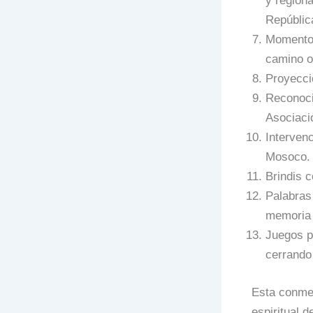
y regiona
Repúblic
Momento 
camino o
Proyecció
Reconocim
Asociaci
Interven
Mosoco.
Brindis 
Palabras
memoria 
Juegos pi
cerrando 
Esta conmem
espiritual 