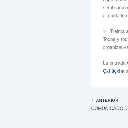
sembraron e
el cuidado d
✨ ¡Treinta 
Todos y tod
organizativ
La entrada
Çxhãçxha
s
ANTERIOR