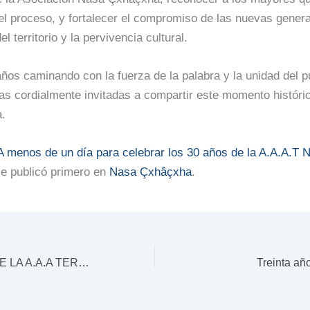
l proceso, y fortalecer el compromiso de las nuevas gener
el territorio y la pervivencia cultural.
años caminando con la fuerza de la palabra y la unidad del 
as cordialmente invitadas a compartir este momento históri
a.
A menos de un día para celebrar los 30 años de la A.A.A.T 
e publicó primero en
Nasa Çxhâçxha
.
COMUNICADO DE LA A.A.A TERRITORIALES NASA ÇXHÃÇXHA
Treinta a