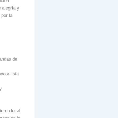
ación
 alegría y
 por la
bandas de
do a lista
y
ierno local