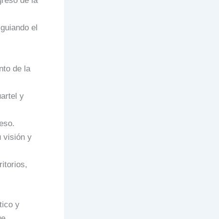
greso de la
guiando el
nto de la
artel y
eso.
 visión y
itorios,
tico y
ue