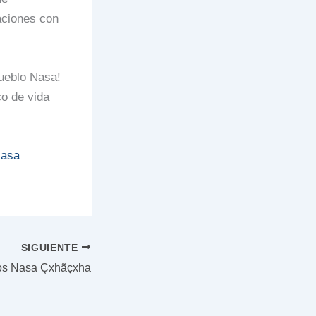
aciones con
pueblo Nasa!
co de vida
Nasa
SIGUIENTE
ños Nasa Çxhãçxha