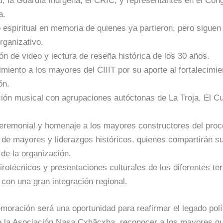
l, la Guardia Indígena, el CRIC, y representantes en el Con
a.
espiritual en memoria de quienes ya partieron, pero siguen 
rganizativo.
n de video y lectura de reseña histórica de los 30 años.
iento a los mayores del CIIIT por su aporte al fortalecimie
ón.
ción musical con agrupaciones autóctonas de La Troja, El Cu
ceremonial y homenaje a los mayores constructores del proc
 de mayores y liderazgos históricos, quienes compartirán su
de la organización.
rotécnicos y presentaciones culturales de los diferentes terr
con una gran integración regional.
oración será una oportunidad para reafirmar el legado polí
de la Asociación Nasa Çxhãçxha, reconocer a los mayores q