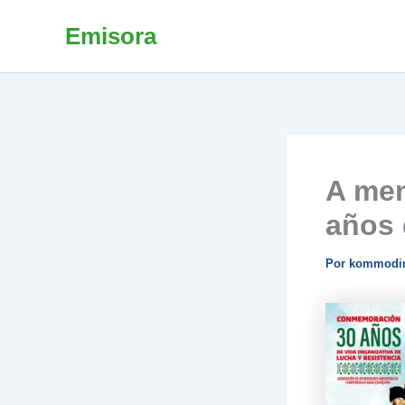
Ir
Emisora
al
contenido
A men
años 
Por
kommodi