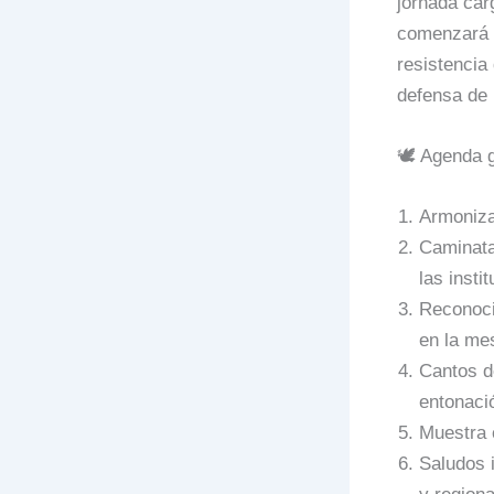
jornada car
comenzará c
resistencia
defensa de l
🕊️ Agenda
Armonizac
Caminata
las insti
Reconoci
en la mes
Cantos de
entonaci
Muestra 
Saludos i