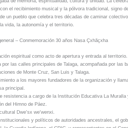
gada de memoria, espiritualidad, cultura y unidad. La celebr
on el recibimiento musical y la pólvora tradicional, signo de
 de un pueblo que celebra tres décadas de caminar colectivo
a vida, la autonomía y el territorio.
 general – Conmemoración 30 años Nasa Çxhãçxha
ión espiritual como acto de apertura y entrada al territorio.
 por las calles principales de Talaga, acompañada por las 
tuciones de Monte Cruz, San Luis y Talaga.
miento a los mayores fundadores de la organización y llama
a principal.
 resistencia a cargo de la Institución Educativa La Muralla 
ón del Himno de Páez.
cultural Dwe’sx we’wenxi.
nstitucionales y políticos de autoridades ancestrales, el gob