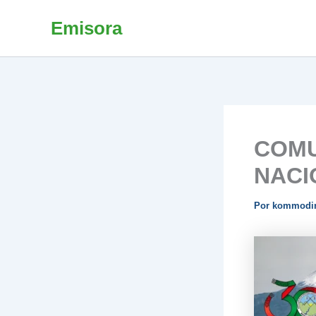
Ir
Emisora
al
contenido
COMU
NACI
Por
kommodi