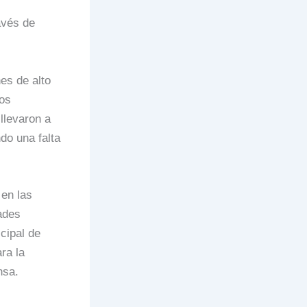
avés de
es de alto
sos
llevaron a
do una falta
 en las
ades
cipal de
ra la
nsa.