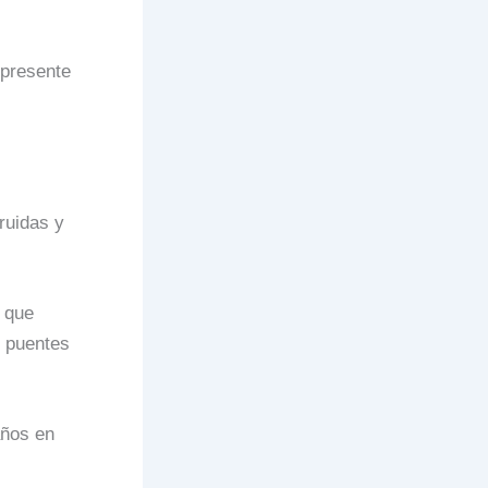
l presente
ruidas y
 que
 puentes
años en