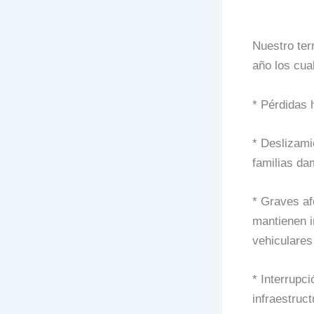
Nuestro terr
año los cua
* Pérdidas
* Deslizami
familias da
* Graves af
mantienen i
vehiculares
* Interrupc
infraestruct