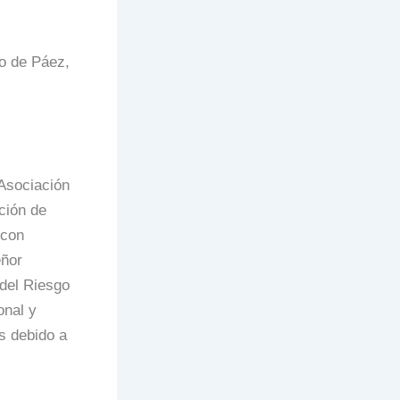
io de Páez,
 Asociación
ción de
 con
eñor
 del Riesgo
nal y
os debido a