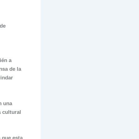
 de
ién a
nsa de la
rindar
n una
 cultural
 que esta