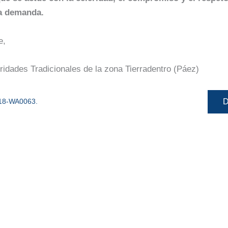
a demanda.
e,
ridades Tradicionales de la zona Tierradentro (Páez)
D
18-WA0063.