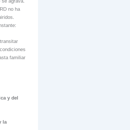
e se agrava.
GRD no ha
iridos.
nstante:
transitar
 condiciones
sta familiar
ca y del
 la