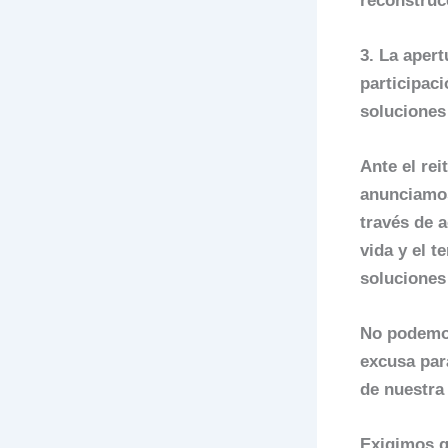
reconstrucc
3. La aper
participac
soluciones 
Ante el rei
anunciamos 
través de a
vida y el t
soluciones
No podemos
excusa para
de nuestra
Exigimos q