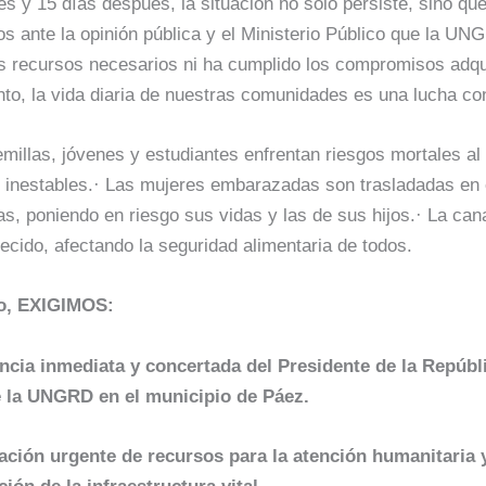
s y 15 días después, la situación no solo persiste, sino qu
 ante la opinión pública y el Ministerio Público que la UN
s recursos necesarios ni ha cumplido los compromisos adqu
nto, la vida diaria de nuestras comunidades es una lucha co
millas, jóvenes y estudiantes enfrentan riesgos mortales al 
s inestables.· Las mujeres embarazadas son trasladadas en
as, poniendo en riesgo sus vidas y las de sus hijos.· La cana
ecido, afectando la seguridad alimentaria de todos.
to, EXIGIMOS:
ncia inmediata y concertada del Presidente de la Repúbli
e la UNGRD en el municipio de Páez.
ación urgente de recursos para la atención humanitaria y