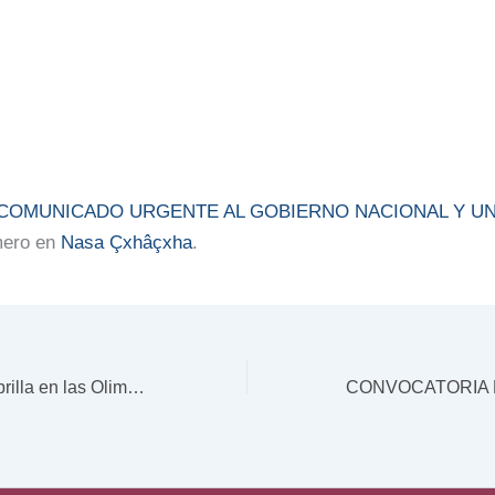
COMUNICADO URGENTE AL GOBIERNO NACIONAL Y U
mero en
Nasa Çxhâçxha
.
Nuestra juventud brilla en las Olimpiadas de Matemáticas