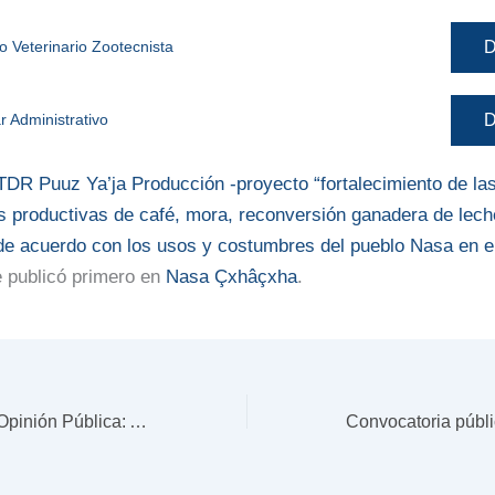
D
 Veterinario Zootecnista
D
r Administrativo
TDR Puuz Ya’ja Producción -proyecto “fortalecimiento de la
 productivas de café, mora, reconversión ganadera de leche
e acuerdo con los usos y costumbres del pueblo Nasa en el
 publicó primero en
Nasa Çxhâçxha
.
Comunicado a la Opinión Pública: Aida Quilcué, fórmula vicepresidencial de Iván Cepeda