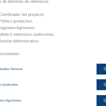
de términos de referencia:
Coordinador del proyecto.
olítico productivo.
Ingeniero Agrónomo.
Médico veterinario zootecnista.
uxiliar Administrativo.
documentos:
D
inador General
D
o productivo
D
iero Agrónomo