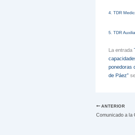
4. TDR Medico
5. TDR Auxilia
La entrada
capacidades
ponedoras d
de Páez”
se
ANTERIOR