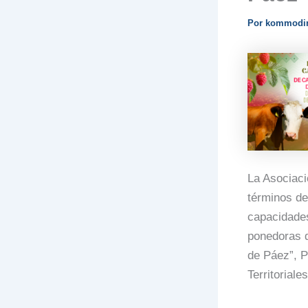
Por
kommodi
La Asociaci
términos de
capacidades
ponedoras d
de Páez”, P
Territorial