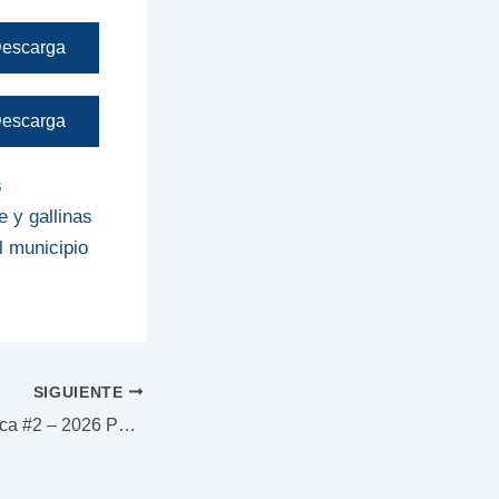
escarga
escarga
s
 y gallinas
 municipio
SIGUIENTE
Convocatoria pública #2 – 2026 Puuz Ya’ja Administración y Planeación