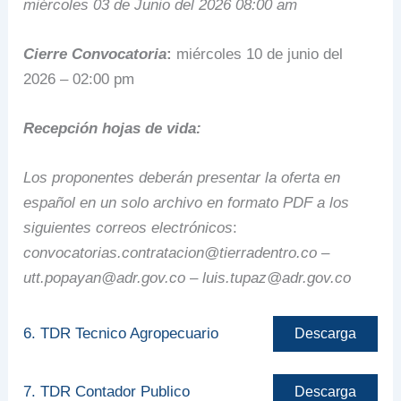
miércoles 03 de Junio del
2026
08:00 am
Cierre Convocatoria
:
miércoles 10 de junio del
2026 – 02:00 pm
Recepción hojas de
vida:
Los proponentes
deberán presentar la
oferta en
español en
un solo archivo en
formato PDF a los
siguientes correos
electrónicos
:
convocatorias.contratacion@tierradentro.co
–
utt.popayan@adr.gov.co
–
luis.tupaz@adr.gov.co
6. TDR Tecnico Agropecuario
Descarga
7. TDR Contador Publico
Descarga