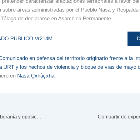
 pretender caracterizar afectaciones territoriales a favor d
 sobre áreas administradas por el Pueblo Nasa y Respalda
 Tálaga de declararse en Asamblea Permanente.
DO PÚBLICO Vr214M
D
Comunicado en defensa del territorio originario frente a la in
la URT y los hechos de violencia y bloque de vías de mayo 
mero en
Nasa Çxhâçxha
.
Declaración de soberanía y oposición territorial ante cualquier pretensión sobre el Territorio Ancestral de Tálaga, Páez