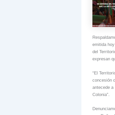
Respaldamos
emitida hoy
del Territo
expresan 
“El Territor
concesión d
antecede a 
Colonia”.
Denunciamos