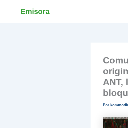
Ir
Emisora
al
contenido
Comun
origin
ANT, 
bloqu
Por
kommodi