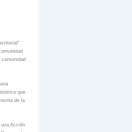
ritorial”
 comunidad
 y comunidad
 una
istórico que
misma de la
 una Acción