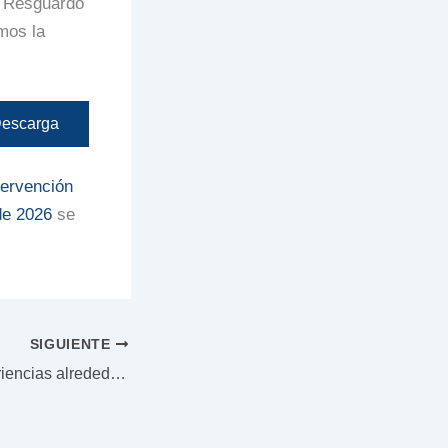
el Resguardo
mos la
escarga
tervención
de 2026
se
SIGUIENTE
Compartir de experiencias alrededor de las radios comunitarias en Guatemala