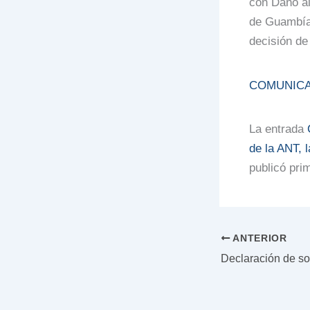
con Daño al
de Guambía
decisión de
COMUNICA
La entrada
de la ANT, 
publicó pri
ANTERIOR